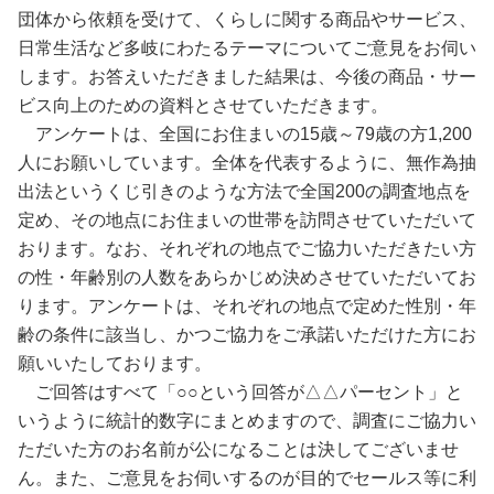
団体から依頼を受けて、くらしに関する商品やサービス、
日常生活など多岐にわたるテーマについてご意見をお伺い
します。お答えいただきました結果は、今後の商品・サー
ビス向上のための資料とさせていただきます。
アンケートは、全国にお住まいの
15
歳～
79
歳の方
1,200
人にお願いしています。全体を代表するように、無作為抽
出法というくじ引きのような方法で全国
200
の調査地点を
定め、その地点にお住まいの世帯を訪問させていただいて
おります。なお、それぞれの地点でご協力いただきたい方
の性・年齢別の人数をあらかじめ決めさせていただいてお
ります。アンケートは、それぞれの地点で定めた性別・年
齢の条件に該当し、かつご協力をご承諾いただけた方にお
願いいたしております。
ご回答はすべて「○○という回答が△△パーセント」と
いうように統計的数字にまとめますので、調査にご協力い
ただいた方のお名前が公になることは決してございませ
ん。また、ご意見をお伺いするのが目的でセールス等に利