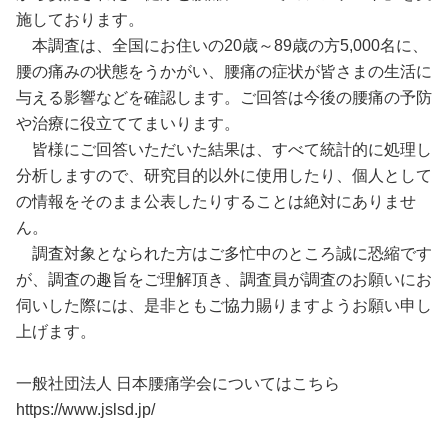
施しております。
本調査は、全国にお住いの
20
歳～
89
歳の方
5
,000名に、
腰の痛みの状態をうかがい、腰痛の症状が皆さまの生活に
与える影響などを確認します。ご回答は今後の腰痛の予防
や治療に役立ててまいります。
皆様にご回答いただいた結果は、すべて統計的に処理し
分析しますので、研究目的以外に使用したり、個人として
の情報をそのまま公表したりすることは絶対にありませ
ん。
調査対象となられた方はご多忙中のところ誠に恐縮です
が、調査の趣旨をご理解頂き、調査員が調査のお願いにお
伺いした際には、是非ともご協力賜りますようお願い申し
上げます。
一般社団法人 日本腰痛学会についてはこちら
https://www.jslsd.jp/