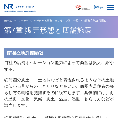
ホーム
マーケティングがわかる事典 オンライン版 一覧
[商業立地2] 商圏(2)
第7章 販売形態と店舗施策
[商業立地2] 商圏(2)
自社の店舗オペレーション能力によって商圏は拡大、縮小
する。
③商圏の風土……土地柄などと表現されるようなその土地
に伝わる昔からのしきたりなどをいい、商圏内居住者の暮
らし方の概略を把握するのに役立ちます。具体的には、街
の歴史・文化・気候・風土、温度、湿度、暮らし方などが
該当します。
④消費(購買)動向……商圏内消費者の消費動向を指しま