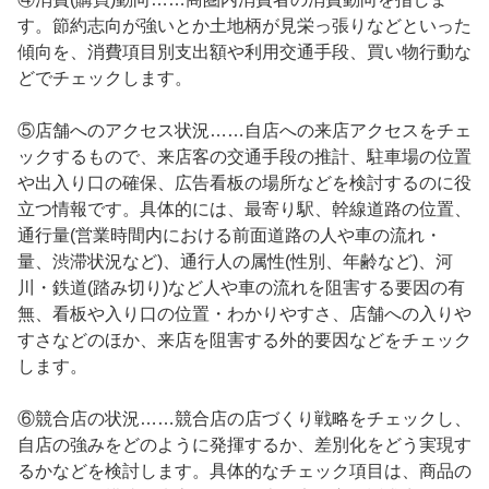
す。節約志向が強いとか土地柄が見栄っ張りなどといった
傾向を、消費項目別支出額や利用交通手段、買い物行動な
どでチェックします。
⑤店舗へのアクセス状況……自店への来店アクセスをチェ
ックするもので、来店客の交通手段の推計、駐車場の位置
や出入り口の確保、広告看板の場所などを検討するのに役
立つ情報です。具体的には、最寄り駅、幹線道路の位置、
通行量(営業時間内における前面道路の人や車の流れ・
量、渋滞状況など)、通行人の属性(性別、年齢など)、河
川・鉄道(踏み切り)など人や車の流れを阻害する要因の有
無、看板や入り口の位置・わかりやすさ、店舗への入りや
すさなどのほか、来店を阻害する外的要因などをチェック
します。
⑥競合店の状況……競合店の店づくり戦略をチェックし、
自店の強みをどのように発揮するか、差別化をどう実現す
るかなどを検討します。具体的なチェック項目は、商品の