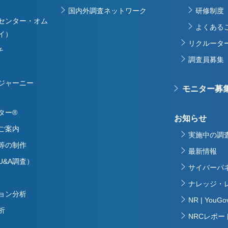
国内外調査ネットワーク
研修制度
センター・オム
よくある
イ）
リクルータ
チ
調査員募集
ージャーニー
モニター募
ター®
お知らせ
ご案内
実施中の調
等の制作
最新情報
U&A調査）
サイバーパ
ナレッジ・
ョン分析
NR | Yo
析
NRCレポー