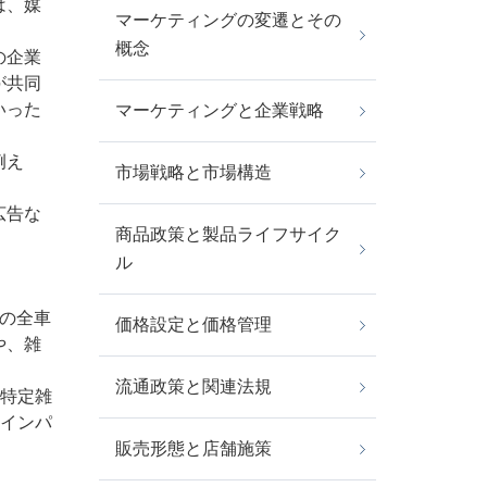
は、媒
マーケティングの変遷とその
概念
の企業
が共同
いった
マーケティングと企業戦略
例え
市場戦略と市場構造
広告な
商品政策と製品ライフサイク
ル
の全車
価格設定と価格管理
や、雑
流通政策と関連法規
、特定雑
なインパ
販売形態と店舗施策