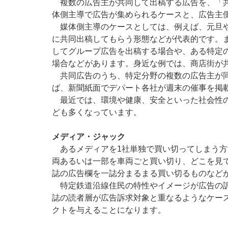
複数の広告主が共同して出稿する広告を、「共同広告(C
体側主導で広告が集められるケースと、広告主
媒体側主導のケースとしては、例えば、元旦や
に共同出稿してもらう形態などが代表的です。
してグループ広告を出稿する場合や、ある特定
場合などがあります。身近な例では、商店街が
共同広告のうち、特定分野の複数の広告主が同
ば、新聞紙面でデパート各社が週末の催事を掲
最近では、環境や健康、安全といった社会性の
ども多くなっています。
メディア・ジャック
あるメディアを1社単独で買い切ってしまう方
両あるいは一部を車両ごと買い切り、どこを見
誌の広告欄を一誌分まるまる買い切るものなど
特定鉄道沿線住民の特性やイメージが広告の訴
誌の読者層が広告訴求対象と重なるようなケース
クトを与えることになります。