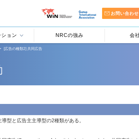
お問い合わせ
ーション
NRCの強み
会
[広告の種類2] 共同広告
動
主導型と広告主主導型の2種類がある。