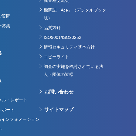
異業種交流会
機関誌「Ace」（デジタルブック
ご質問
版）
ー募集
品質方針
ISO9001/ISO20252
情報セキュリティ基本方針
集
コピーライト
調査の実施を検討されている法
人・団体の皆様
査
お問い合わせ
ネル・レポート
サイトマップ
レポート
uGovインフォメーション
ト