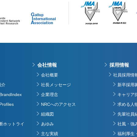
会社情報
採用情報
会社概要
社員採用情
紹介
社長メッセージ
新卒採用
BrandIndex
企業理念
キャリア
rofiles
NRCへのアクセス
求める人
組織図
先輩社員
断ホットライ
あゆみ
社風・強
主な実績
福利厚生