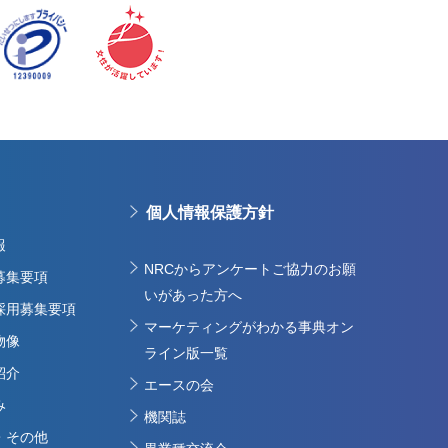
個人情報保護方針
報
NRCからアンケートご協力のお願
募集要項
いがあった方へ
採用募集要項
マーケティングがわかる事典オン
物像
ライン版一覧
紹介
エースの会
み
機関誌
・その他