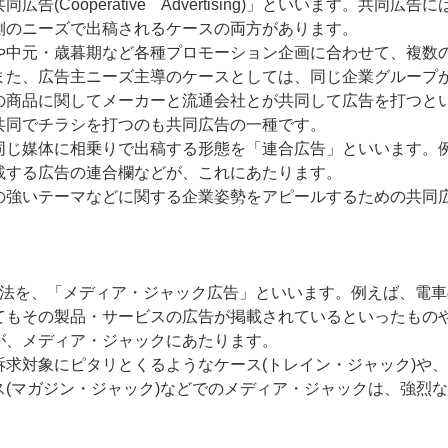
ooperative Advertising)」といいます。共同広告に
側のニーズで出稿されるケースの両方があります。
中元・歳暮期など各種プロモーション企画に合わせて、複数
また、広告主ニーズ主導のケースとしては、同じ企業グループ
の商品に関してメーカーと流通会社とが共同して広告を打つと
共同でチラシを打つのも共同広告の一種です。
じ媒体に相乗りで出稿する形態を「連合広告」といいます。
載する広告の連合欄などが、これにあたります。
強いテーマなどに関する企業姿勢をアピールするための共同
法を、「メディア・ジャック広告」といいます。例えば、電車
てもその製品・サービスの広告が掲載されているといったもの
が、メディア・ジャックにあたります。
求対象にピタリとくるようなケース(トレイン・ジャック)や
(マガジン・ジャック)などでのメディア・ジャックは、強烈