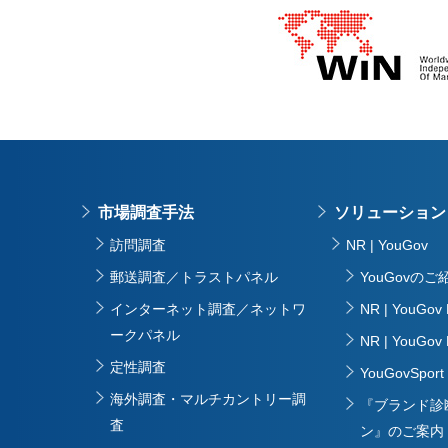
市場調査手法
ソリューション
訪問調査
NR | YouGov
郵送調査／トラストパネル
YouGovのご
インターネット調査／ネットワ
NR | YouGov 
ークパネル
NR | YouGov P
定性調査
YouGovSport
海外調査・マルチカントリー調
『ブランド診
査
ン』のご案内