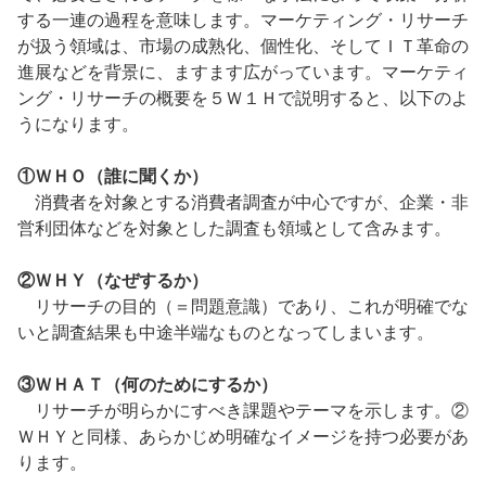
する一連の過程を意味します。マーケティング・リサーチ
が扱う領域は、市場の成熟化、個性化、そしてＩＴ革命の
進展などを背景に、ますます広がっています。マーケティ
ング・リサーチの概要を５Ｗ１Ｈで説明すると、以下のよ
うになります。
①ＷＨＯ（誰に聞くか）
消費者を対象とする消費者調査が中心ですが、企業・非
営利団体などを対象とした調査も領域として含みます。
②ＷＨＹ（なぜするか）
リサーチの目的（＝問題意識）であり、これが明確でな
いと調査結果も中途半端なものとなってしまいます。
③ＷＨＡＴ（何のためにするか）
リサーチが明らかにすべき課題やテーマを示します。②
ＷＨＹと同様、あらかじめ明確なイメージを持つ必要があ
ります。