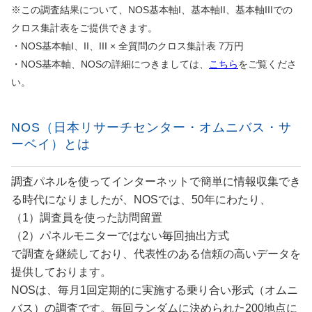
※この調査結果について、NOS基本軸I、基本軸II、基本軸IIIでの
クロス集計表をご提供できます。
・NOS基本軸I、II、III × 全質問のクロス集計表 7万円
・NOS基本軸、NOSの詳細につきましては、
こちら
をご覧くださ
い。
NOS（日本リサーチセンター・オムニバス・サ
ーベイ）とは
調査パネルを使ってインターネットで簡単に情報収集でき
る時代になりましたが、NOSでは、50年にわたり、
（1）調査員を使った訪問留置
（2）パネルモニターではない毎回抽出方式
で調査を継続しており、代表性のある信頼の高いデータを
提供しております。
NOSは、毎月1回定期的に実施する乗り合い形式（オムニ
バス）の調査です。毎回ランダムに決められた200地点に