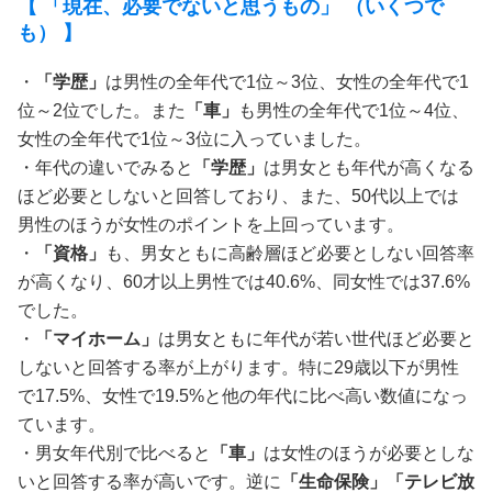
【 「現在、必要でないと思うもの」 （いくつで
も） 】
・
「学歴」
は男性の全年代で1位～3位、女性の全年代で1
位～2位でした。また
「車」
も男性の全年代で1位～4位、
女性の全年代で1位～3位に入っていました。
・年代の違いでみると
「
学歴
」
は男女とも年代が高くなる
ほど必要としないと回答しており、また、50代以上では
男性のほうが女性のポイントを上回っています。
・
「資格」
も、男女ともに高齢層ほど必要としない回答率
が高くなり、60才以上男性では40.6%、同女性では37.6%
でした。
・
「マイホーム」
は男女ともに年代が若い世代ほど必要と
しないと回答する率が上がります。特に29歳以下が男性
で17.5%、女性で19.5%と他の年代に比べ高い数値になっ
ています。
・男女年代別で比べると
「
車
」
は女性のほうが必要としな
いと回答する率が高いです。逆に
「生命保険」「テレビ放