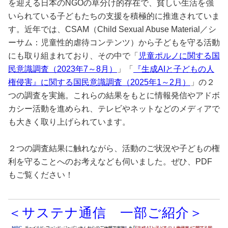
を迎える日本のNGOの草分け的存在で、貧しい生活を強
いられている子どもたちの支援を積極的に推進されていま
す。近年では、CSAM（Child Sexual Abuse Material／シ
ーサム：児童性的虐待コンテンツ）から子どもを守る活動
にも取り組まれており、その中で「
児童ポルノに関する国
民意識調査（2023年7～8月）
」「
『生成AIと子どもの人
権侵害』に関する国民意識調査（2025年1～2月）
」の２
つの調査を実施。これらの結果をもとに情報発信やアドボ
カシー活動を進められ、テレビやネットなどのメディアで
も大きく取り上げられています。
２つの調査結果に触れながら、活動のご状況や子どもの権
利を守ることへのお考えなども伺いました。ぜひ、PDF
もご覧ください！
＜サステナ通信 一部ご紹介＞