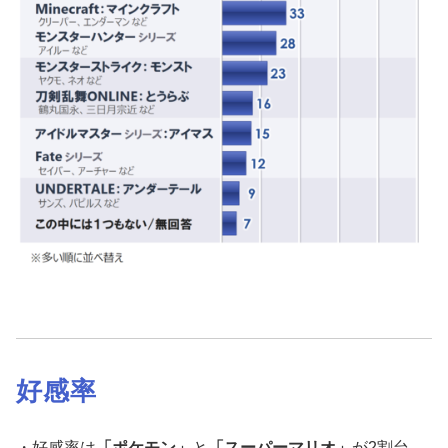
好感率
・好感率は
「ポケモン」
と
「スーパーマリオ」
が2割台