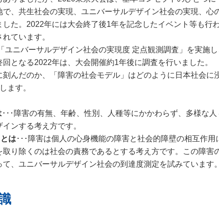
地で、共生社会の実現、ユニバーサルデザイン社会の実現、心
した。2022年には大会終了後1年を記念したイベント等も行
されています。
「ユニバーサルデザイン社会の実現度 定点観測調査」を実施し
回となる2022年は、大会開催約1年後に調査を行いました。
刻んだのか、「障害の社会モデル」はどのように日本社会に
たします。
は
･･･障害の有無、年齢、性別、人種等にかかわらず、多様な人
ザインする考え方です。
y）とは
･･･障害は個人の心身機能の障害と社会的障壁の相互作用
を取り除くのは社会の責務であるとする考え方です。この障害
って、ユニバーサルデザイン社会の到達度測定を試みています
識