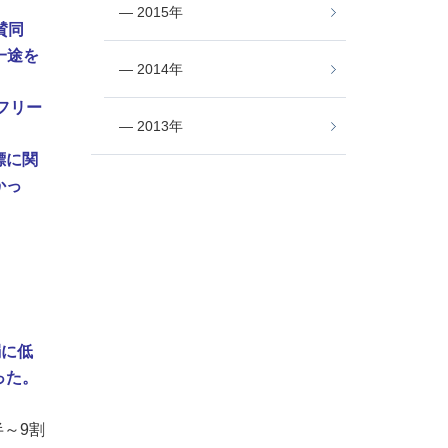
― 2015年
賛同
一途を
― 2014年
フリー
― 2013年
標に関
かっ
弱に低
った。
半～
9
割