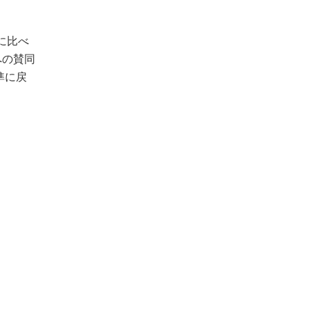
に比べ
への賛同
準に戻