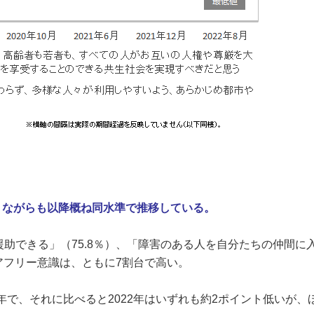
がりながらも以降概ね同水準で推移している。
援助できる」（
75.8
％）、「障害のある人を自分たちの仲間に
アフリー意識は、ともに
7
割台で高い。
年で、それに比べると2022年はいずれも約2ポイント低いが、