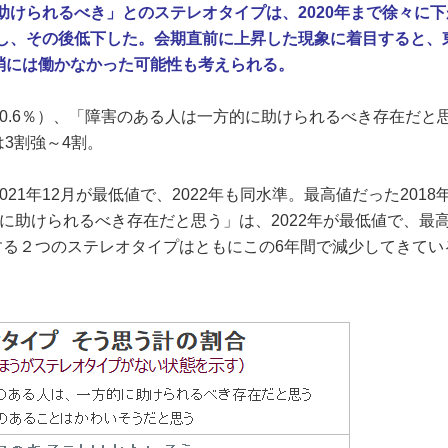
助けられるべき」とのステレオタイプは、2020年まで徐々に
昇し、その後低下した。会期直前に上昇した現象に着目すると、
消には働かなかった可能性も考えられる。
0.6
％）、「障害のある人は一方的に助けられるべき存在だと
は
3
割強～
4
割。
1年12月が最低値で、2022年も同水準。最高値だった2018
的に助けられるべき存在だと思う」は、
2022
年が最低値で、最
する２つのステレオタイプはともにこの6年間で減少してきてい