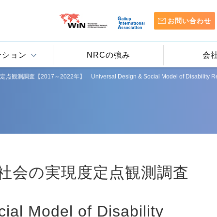
お問い合わせ
ーション
NRCの強み
会
7～2022年】 Universal Design & Social Model of Disability Realiza
社会の実現度定点観測調査
ial Model of Disability