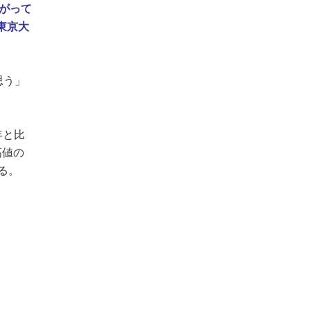
下がって
東京大
思う」
年と比
高値の
る。