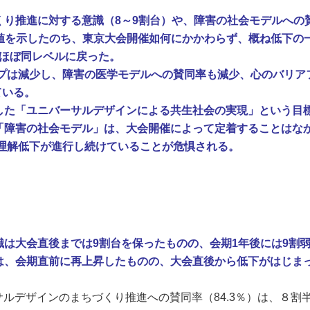
くり推進に対する意識（8～9割台）や、障害の社会モデルへの
最高値を示したのち、東京大会開催如何にかかわらず、概ね低下の
年とほぼ同レベルに戻った。
イプは減少し、障害の医学モデルへの賛同率も減少、心のバリア
ている。
した「ユニバーサルデザインによる共生社会の実現」という目
「障害の社会モデル」は、大会開催によって定着することはな
る理解低下が進行し続けていることが危惧される。
は大会直後までは9割台を保ったものの、会期1年後には9割
は、会期直前に再上昇したものの、大会直後から低下がはじま
サルデザインのまちづくり推進への賛同率（
84.3
％）は、８割